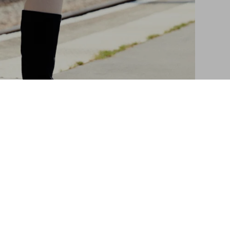
RETOUR ET ÉCHANGE GRATUITS SOUS 14 JOURS
(les commandes made-to-order ne sont ni échangées, ni
remboursées)