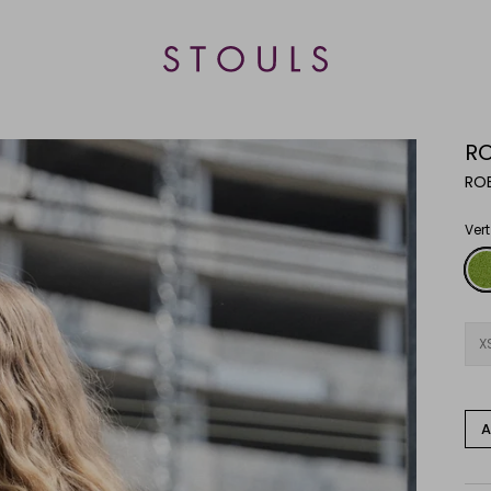
RO
ROB
Ver
Vert
Avo
(vel
ligh
X