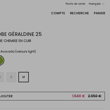
Langue
Points de vente
Français
COMPTE
RECHERCHE
PANIER
BE GÉRALDINE 25
E CHEMISE EN CUIR
t Avocado (velours light)
cado
ours
t)
S
S
M
1.640 €
2.050 €
AJOUTER